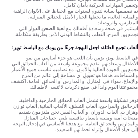
وتحفيز المهارات الحركية بأمان كامل.
تم تصميمها بعناية لتدوم لسنوات مع الحفاظ على الألوان الزاهية
والمتانة العالية، ما يجعلها الخيار الأمثل للحدائق المنزلية،
المدارس، والروضات.
استثمر في صحة وسعادة أطفالك مع
لعبة الصحن الدوار
التي
تجمع بين المرح، التعلم، والنشاط البدني الآمن بطريقة متكاملة.
ألعاب تجمع العائلة: اجعل البهجة جزءًا من يومك مع الباسط تويز!
في
الباسط تويز
، نؤمن بأن اللعب هو جزء أساسي من نمو
الأطفال وسعادتهم. نقدم مجموعة واسعة من
ألعاب الحدائق
التي
تجمع بين الجودة العالية والأمان، مع تصاميم تناسب جميع الأعمار
والمساحات. هدفنا هو تحويل أي مساحة إلى عالم من المرح
والإبداع، سواء في المنازل أو المدارس أو الحدائق العامة. اكتشف
مجموعتنا اليوم وابدأ في صنع ذكريات لا تُنسى لأطفالك.
نوفر تشكيلة واسعة تشمل ألعاب الحدائق الخارجية والداخلية،
الزحاليق والمراجيح
، ألعاب التسلق،
الألعاب المائية
, ألعاب توازن
وهزازات,
ألعاب الدوران
, و ألعاب القفز. نحن ملتزمون بتقديم
منتجات آمنة ومتينة بأسعار تنافسية تلبي احتياجات المنازل
والمدارس والحدائق العامة، مع هدفنا الأساسي في إدخال البهجة
إلى حياة الأطفال وإثراء لحظاتهم السعيدة.