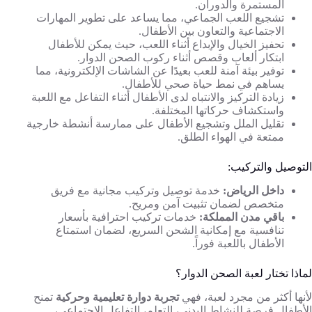
المستمرة والدوران.
تشجيع اللعب الجماعي، مما يساعد على تطوير المهارات
الاجتماعية والتعاون بين الأطفال.
تحفيز الخيال والإبداع أثناء اللعب، حيث يمكن للأطفال
ابتكار ألعاب وقصص أثناء ركوب الصحن الدوار.
توفير بيئة آمنة للعب بعيدًا عن الشاشات الإلكترونية، مما
يساهم في نمط حياة صحي للأطفال.
زيادة التركيز والانتباه لدى الأطفال أثناء التفاعل مع اللعبة
واستكشاف حركاتها المختلفة.
تقليل الملل وتشجيع الأطفال على ممارسة أنشطة خارجية
ممتعة في الهواء الطلق.
التوصيل والتركيب:
داخل الرياض:
خدمة توصيل وتركيب مجانية مع فريق
متخصص لضمان تثبيت آمن ومريح.
باقي مدن المملكة:
خدمات تركيب احترافية بأسعار
تنافسية مع إمكانية الشحن السريع، لضمان استمتاع
الأطفال باللعبة فوراً.
لماذا تختار لعبة الصحن الدوار؟
لأنها أكثر من مجرد لعبة، فهي
تجربة دوارة تعليمية وحركية
تمنح
الأطفال فرصة للنشاط البدني، التعلم، التفاعل الاجتماعي،