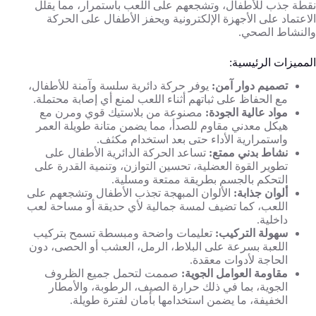
نقطة جذب للأطفال، وتشجعهم على اللعب باستمرار، مما يقلل
الاعتماد على الأجهزة الإلكترونية ويحفز الأطفال على الحركة
والنشاط الصحي.
المميزات الرئيسية:
تصميم دوار آمن:
يوفر حركة دائرية سلسة وآمنة للأطفال،
مع الحفاظ على ثباتهم أثناء اللعب لمنع أي إصابة محتملة.
مواد عالية الجودة:
مصنوعة من بلاستيك قوي ومرن مع
هيكل معدني مقاوم للصدأ، مما يضمن متانة طويلة العمر
واستمرارية الأداء حتى بعد استخدام مكثف.
نشاط بدني ممتع:
تساعد الحركة الدائرية الأطفال على
تطوير القوة العضلية، تحسين التوازن، وتنمية القدرة على
التحكم بالجسم بطريقة ممتعة ومسلية.
ألوان جذابة:
الألوان المبهجة تجذب الأطفال وتشجعهم على
اللعب، كما تضيف لمسة جمالية لأي حديقة أو مساحة لعب
داخلية.
سهولة التركيب:
تعليمات واضحة ومبسطة تسمح بتركيب
اللعبة بسرعة على البلاط، الرمل، العشب أو الحصى، دون
الحاجة لأدوات معقدة.
مقاومة العوامل الجوية:
صممت لتحمل جميع الظروف
الجوية، بما في ذلك حرارة الصيف، الرطوبة، والأمطار
الخفيفة، ما يضمن استخدامها بأمان لفترة طويلة.