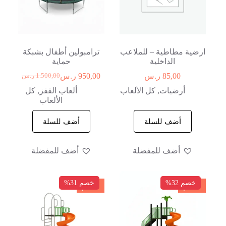
ارضية مطاطية – للملاعب
ترامبولين أطفال بشبكة
الداخلية
حماية
85,00
ر.س
950,00
ر.س
1.500,00
ر.س
أرضيات
,
كل الألعاب
ألعاب القفز
,
كل
الألعاب
أضف للسلة
أضف للسلة
أضف للمفضلة
أضف للمفضلة
خصم 32%
خصم 31%
خصم
خصم