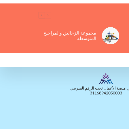
مجموعة الزحاليق والمراجيح
المتوسطة
 منصة الأعمال تحت الرقم الضريبي
31168942050003